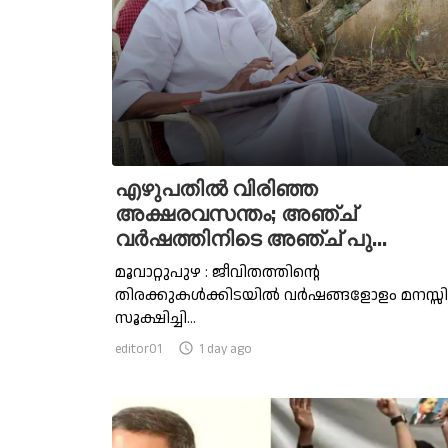
എഴുപതിൽ വിരിഞ്ഞ
അക്ഷരവസന്തം; അഞ്ച്
വർഷത്തിനിടെ അഞ്ച് പു...
മൂവാറ്റുപുഴ : ജീവിതത്തിന്റെ
തിരക്കുകൾക്കിടയിൽ വർഷങ്ങളോളം മനസ്സ
സൂക്ഷിച്ചി...
editor01

1 day ago