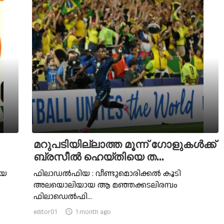
മറുപടിയില്ലാത്ത മൂന്ന് ഗോളുകള്‍ക്ക്
ബ്രസീല്‍ ഹെയ്തിയെ ത...
ായ
ഫിലാഡല്‍ഫിയ : വീണ്ടുമൊരിക്കല്‍ കൂടി
അലയൊലിയായ ആ മഞ്ഞക്കടലിരമ്പം
ഫിലാഡെല്‍ഫി...
editor01

1 month ago