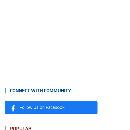
rs ago
ദ്ധ സദനത്തിലെ
്തേവാസികൾക്ക് മെട്രോ
ത്രയുമായി പുതുപ്പാടി NSS
CONNECT WITH COMMUNITY
Follow Us on Facebook
POPULAR