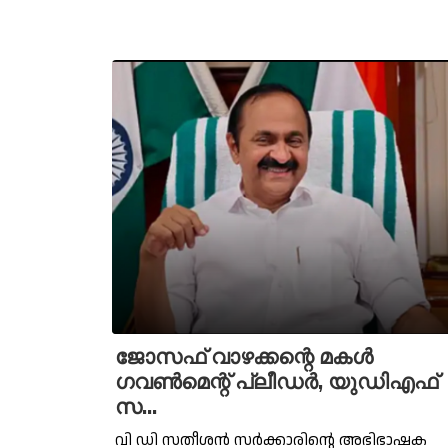
ജോസഫ് വാഴക്കന്റെ മകള്‍
ഗവണ്‍മെന്റ് പ്ലീഡര്‍, യുഡിഎഫ്
സ‍...
വി ഡി സതീശൻ സർക്കാരിന്റെ അഭിഭാഷക