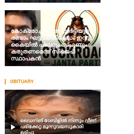
കോക്രോച്ച്‌ ജനത പാര്‍ട്ടിയുടെ
രണ്ടാം ഘട്ട പ്രതിഷേധം ഇന്ന് ;
കൈയില്‍ പ്ലേറ്റും സ്പൂണും
കരുതണമെന്ന് സിജെപി
സ്ഥാപകൻ
OBITUARY
ഡൈനിങ് ടേബിളില്‍ നിന്നും വീണ്

പരിക്കേറ്റ മൂന്നുവയസുകാരി
മരിച്ചു