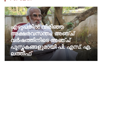
എഴുപതിൽ വിരിഞ്ഞ
അക്ഷരവസന്തം; അഞ്ച്
വർഷത്തിനിടെ അഞ്ച്
പുസ്തകങ്ങളുമായി പി. എസ്. എ.
ലത്തീഫ്