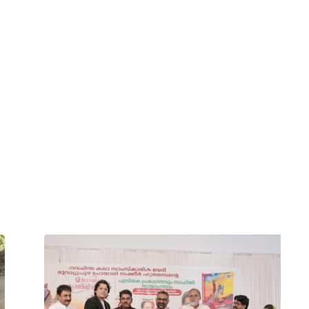
4 yea
വൃ
കളിൽ വർണ്ണ
അന
യമൊരുക്കി റൈഹാൻ
യാ