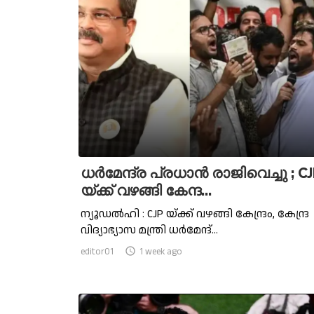
ധര്‍മേന്ദ്ര പ്രധാൻ രാജിവെച്ചു ; C
യ്ക്ക് വഴങ്ങി കേന്ദ...
ന്യൂഡൽഹി : CJP യ്ക്ക് വഴങ്ങി കേന്ദ്രം, കേന്ദ്ര
വിദ്യാഭ്യാസ മന്ത്രി ധർമേന്ദ്...
editor01

1 week ago