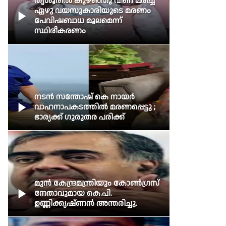
തൃശൂരില്‍ കുഴഞ്ഞു വീണ് മരിച്ച
ഏഴു വയസുകാരിയുടെ മരണം

പേവിഷബാധ മൂലമെന്ന്
സ്ഥിരീകരണം
നടൻ സന്തോഷ് കെ നായര്‍

വാഹനാപകടത്തില്‍ മരണപ്പെട്ടു ;
ഭാര്യക്ക് ഗുരുതര പരിക്ക്
മുൻ കേന്ദ്രമന്ത്രിയും കോൺഗ്രസ്

നേതാവുമായ കെ.പി.
ഉണ്ണിക്കൃഷ്ണൻ അന്തരിച്ചു.