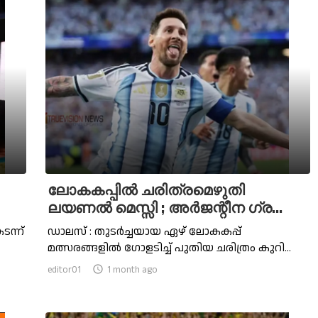
ലോകകപ്പില്‍ ചരിത്രമെഴുതി
ലയണല്‍ മെസ്സി ; അര്‍ജന്റീന ഗ്ര...
ന്ന്
ഡാലസ് : തുടർച്ചയായ ഏഴ് ലോകകപ്പ്
മത്സരങ്ങളില്‍ ഗോളടിച്ച്‌ പുതിയ ചരിത്രം കുറി...
editor01

1 month ago