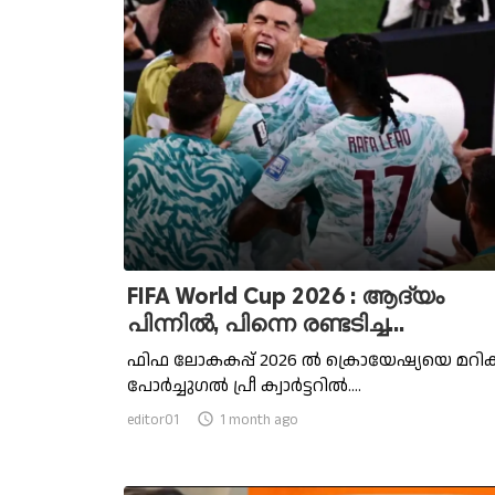
FIFA World Cup 2026 : ആദ്യം
പിന്നില്‍, പിന്നെ രണ്ടടിച്ച...
ഫിഫ ലോകകപ്പ് 2026 ല്‍ ക്രൊയേഷ്യയെ മറികട
പോർച്ചുഗല്‍ പ്രീ ക്വാർട്ടറില്‍....
editor01

1 month ago