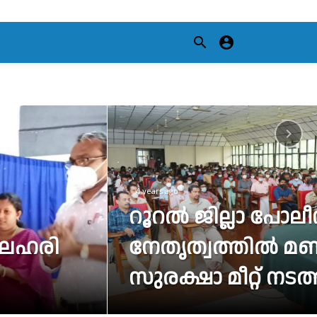



rs ago
്ലാ കളക്ടർ പച്ചത്തുരുത്ത്
ദർശിച്ചു.