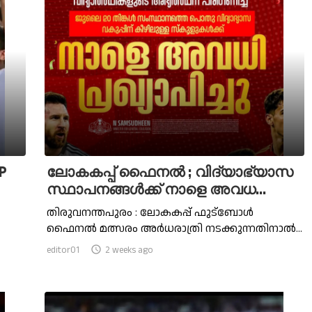
JP
ലോകകപ്പ് ഫൈനല്‍ ; വിദ്യാഭ്യാസ
സ്ഥാപനങ്ങള്‍ക്ക് നാളെ അവധ...
തിരുവനന്തപുരം : ലോകകപ്പ് ഫുട്ബോള്‍
ഫൈനല്‍ മത്സരം അർധരാത്രി നടക്കുന്നതിനാല്‍...
editor01

2 weeks ago