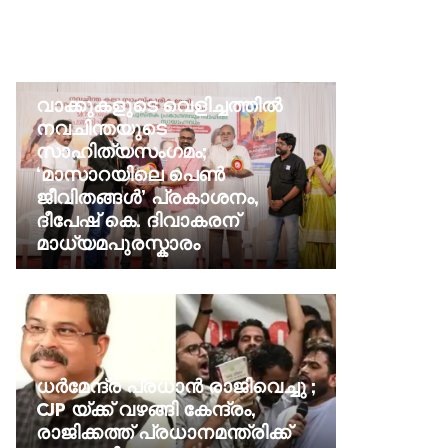
വാക്കുകളുടെ വെളിച്ചത്തിൽ
നവചിന്തയുടെ
സാഹിത്യസംഗമം;
‘മാസാറയിലെ പെൺ
ജീവിതങ്ങൾ’ പ്രകാശനം,
ദീപേഷ് കെ. ദിവാകരന്
മാധ്യമപുരസ്കാരം
ധര്‍മേന്ദ്ര പ്രധാൻ രാജിവെച്ചു ;
CJP യ്ക്ക് വഴങ്ങി കേന്ദ്രം,
രാജിക്കത്ത് പ്രധാനമന്ത്രിക്ക്