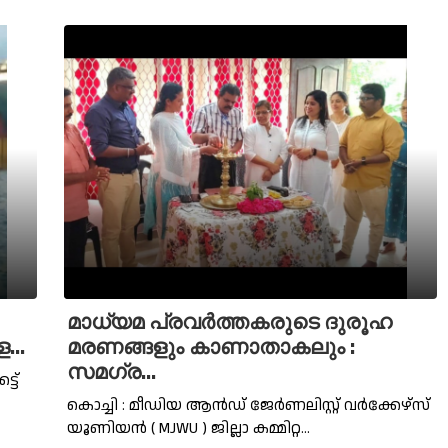
മാധ്യമ പ്രവർത്തകരുടെ ദുരൂഹ
...
മരണങ്ങളും കാണാതാകലും :
സമഗ്ര...
്ട്
കൊച്ചി : മീഡിയ ആൻഡ് ജേർണലിസ്റ്റ് വർക്കേഴ്സ്
യൂണിയൻ ( MJWU ) ജില്ലാ കമ്മിറ്റ...