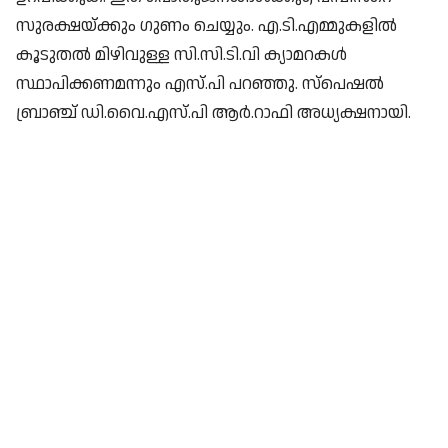
സുരക്ഷയ്ക്കും ഗുണം ചെയ്യും. എ.ടി.എമ്മുകളിൽ
കൂടുതൽ മിഴിവുള്ള സി.സി.ടി.വി ക്യാമറകൾ
സ്ഥാപിക്കണമന്നും എസ്.പി പറഞ്ഞു. സ്പെഷൽ
ബ്രാഞ്ച് ഡി.വൈ.എസ്.പി ആർ.റാഫി അധ്യക്ഷനായി.