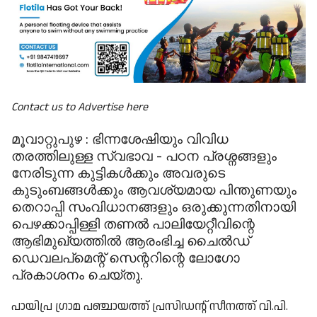
Contact us to Advertise here
മൂവാറ്റുപുഴ : ഭിന്നശേഷിയും വിവിധ
തരത്തിലുള്ള സ്വഭാവ - പഠന പ്രശ്നങ്ങളും
നേരിടുന്ന കുട്ടികൾക്കും അവരുടെ
കുടുംബങ്ങൾക്കും ആവശ്യമായ പിന്തുണയും
തെറാപ്പി സംവിധാനങ്ങളും ഒരുക്കുന്നതിനായി
പെഴക്കാപ്പിള്ളി തണൽ പാലിയേറ്റീവിന്റെ
ആഭിമുഖ്യത്തിൽ ആരംഭിച്ച ചൈൽഡ്
ഡെവലപ്‌മെന്റ് സെന്ററിന്റെ ലോഗോ
പ്രകാശനം ചെയ്തു.
പായിപ്ര ഗ്രാമ പഞ്ചായത്ത് പ്രസിഡന്റ് സീനത്ത് വി.പി.