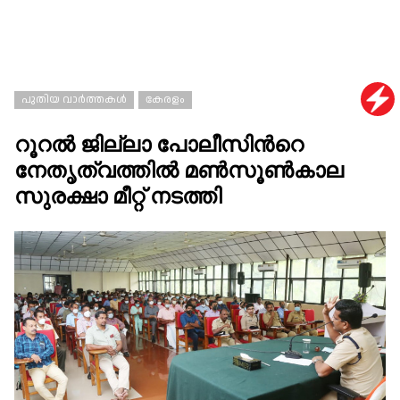
പുതിയ വാർത്തകൾ
കേരളം
റൂറൽ ജില്ലാ പോലീസിന്‍റെ
നേതൃത്വത്തിൽ മൺസൂൺകാല
സുരക്ഷാ മീറ്റ് നടത്തി