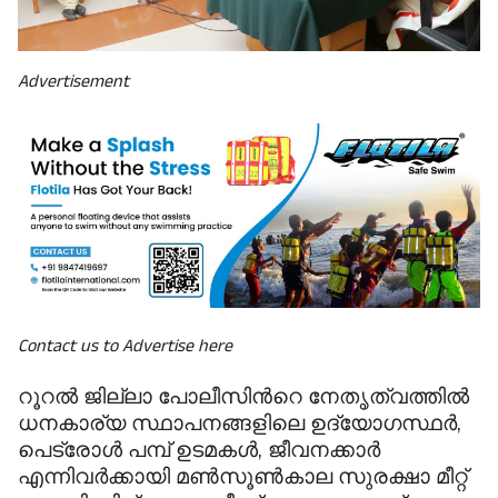
Advertisement
 & Conditions
Contact us to Advertise here
റൂറൽ ജില്ലാ പോലീസിന്‍റെ നേതൃത്വത്തിൽ
ധനകാര്യ സ്ഥാപനങ്ങളിലെ ഉദ്യോഗസ്ഥർ,
പെട്രോൾ പമ്പ് ഉടമകൾ, ജീവനക്കാർ
എന്നിവർക്കായി മൺസൂൺകാല സുരക്ഷാ മീറ്റ്