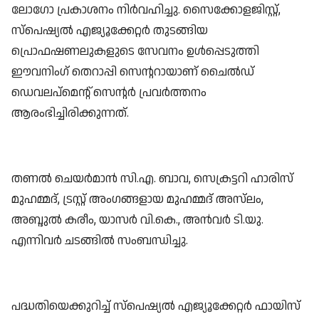
ലോഗോ പ്രകാശനം നിർവഹിച്ചു. സൈക്കോളജിസ്റ്റ്,
സ്പെഷ്യൽ എജ്യൂക്കേറ്റർ തുടങ്ങിയ
പ്രൊഫഷണലുകളുടെ സേവനം ഉൾപ്പെടുത്തി
ഈവനിംഗ് തെറാപ്പി സെന്ററായാണ് ചൈൽഡ്
ഡെവലപ്‌മെന്റ് സെന്റർ പ്രവർത്തനം
ആരംഭിച്ചിരിക്കുന്നത്.
തണൽ ചെയർമാൻ സി.എ. ബാവ, സെക്രട്ടറി ഹാരിസ്
മുഹമ്മദ്, ട്രസ്റ്റ് അംഗങ്ങളായ മുഹമ്മദ് അസ്‌ലം,
അബ്ദുൽ കരീം, യാസർ വി.കെ., അൻവർ ടി.യു.
എന്നിവർ ചടങ്ങിൽ സംബന്ധിച്ചു.
പദ്ധതിയെക്കുറിച്ച് സ്പെഷ്യൽ എജ്യൂക്കേറ്റർ ഫായിസ്