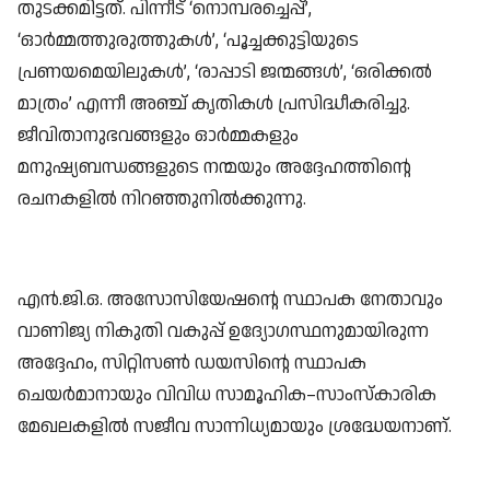
തുടക്കമിട്ടത്. പിന്നീട് ‘നൊമ്പരച്ചെപ്പ്’,
‘ഓർമ്മത്തുരുത്തുകൾ’, ‘പൂച്ചക്കുട്ടിയുടെ
പ്രണയമെയിലുകൾ’, ‘രാപ്പാടി ജന്മങ്ങൾ’, ‘ഒരിക്കൽ
മാത്രം’ എന്നീ അഞ്ച് കൃതികൾ പ്രസിദ്ധീകരിച്ചു.
ജീവിതാനുഭവങ്ങളും ഓർമ്മകളും
മനുഷ്യബന്ധങ്ങളുടെ നന്മയും അദ്ദേഹത്തിന്റെ
രചനകളിൽ നിറഞ്ഞുനിൽക്കുന്നു.
എൻ.ജി.ഒ. അസോസിയേഷന്റെ സ്ഥാപക നേതാവും
വാണിജ്യ നികുതി വകുപ്പ് ഉദ്യോഗസ്ഥനുമായിരുന്ന
അദ്ദേഹം, സിറ്റിസൺ ഡയസിന്റെ സ്ഥാപക
ചെയർമാനായും വിവിധ സാമൂഹിക–സാംസ്കാരിക
മേഖലകളിൽ സജീവ സാന്നിധ്യമായും ശ്രദ്ധേയനാണ്.